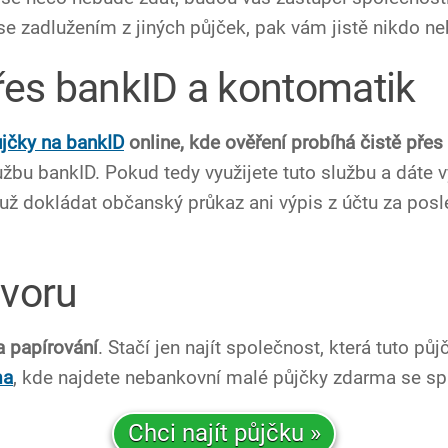
 zadlužením z jiných půjček, pak vám jistě nikdo neb
řes bankID a kontomatik
ůjčky na bankID
online, kde ověření probíhá čistě přes
lužbu bankID. Pokud tedy využijete tuto službu a dáte
 dokládat občanský průkaz ani výpis z účtu za posled
ovoru
a papírování
. Stačí jen najít společnost, která tuto půj
ma
, kde najdete nebankovní malé půjčky zdarma se sp
Chci najít půjčku »