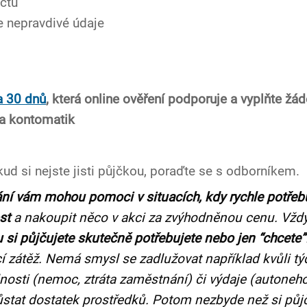
čtu
 nepravdivé údaje
a 30 dnů
, která online ověření podporuje a vyplňte žád
 a kontomatik
kud si nejste jisti půjčkou, poraďte se s odborníkem.
ní vám mohou pomoci v situacích, kdy rychle potřeb
st
a nakoupit něco v akci za zvýhodněnou cenu. Vždy
ou si půjčujete skutečně potřebujete nebo jen “chcete”
í zátěž. Nemá smysl se zadlužovat například kvůli tý
nosti (nemoc, ztráta zaměstnání) či výdaje (autoneho
stat dostatek prostředků. Potom nezbyde než si půjči