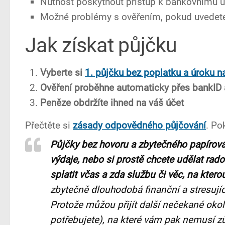
Nutnost poskytnout přístup k bankovnímu ú
Možné problémy s ověřením, pokud uvedete
Jak získat půjčku
Vyberte si
1. půjčku bez poplatku a úroku n
Ověření proběhne automaticky přes bankID
Peněze obdržíte ihned na váš účet
Přečtěte si
zásady odpovědného půjčování
. Po
Půjčky bez hovoru a zbytečného papírová
výdaje, nebo si prostě chcete udělat rado
splatit včas a zda službu či věc, na kter
zbytečně dlouhodobá finanční a stresujíc
Protože můžou přijít další nečekané okol
potřebujete), na které vám pak nemusí zů