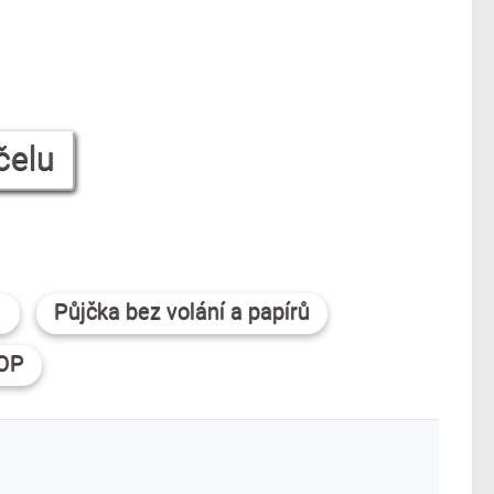
čelu
Půjčka bez volání a papírů
 OP