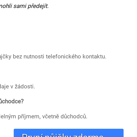
ohli sami předejít.
ůjčky bez nutnosti telefonického kontaktu.
aje v žádosti.
důchodce?
idelným příjmem, včetně důchodců.