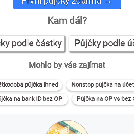
První půjčky zdarma →
Kam dál?
ky podle částky
Půjčky podle ú
Mohlo by vás zajímat
átkodobá půjčka ihned
Nonstop půjčka na účet
jčka na bank ID bez OP
Půjčka na OP vs bez