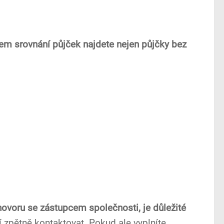
šem srovnání půjček najdete nejen půjčky bez
hovoru se zástupcem společnosti, je důležité
 zpětně kontaktovat. Pokud ale vyplníte