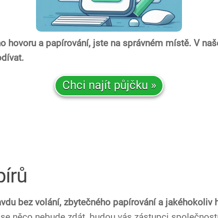
o hovoru a papírování, jste na správném místě. V na
dívat.
Chci najít půjčku »
pírů
vdu bez volání, zbytečného papírování a jakéhokoliv 
 se něco nebude zdát, budou vás zástupci společností