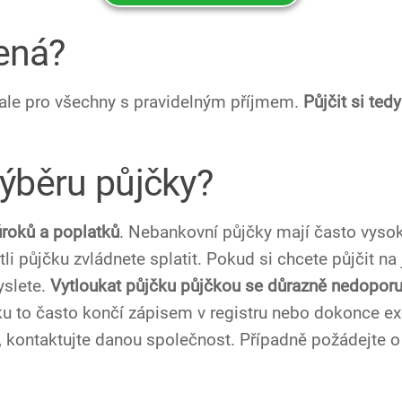
čená?
 ale pro všechny s pravidelným příjmem.
Půjčit si te
výběru půjčky?
úroků a poplatků
. Nebankovní půjčky mají často vysoké
tli půjčku zvládnete splatit. Pokud si chcete půjčit na
yslete.
Vytloukat půjčku půjčkou se důrazně nedopor
ku to často končí zápisem v registru nebo dokonce ex
, kontaktujte danou společnost. Případně požádejte o