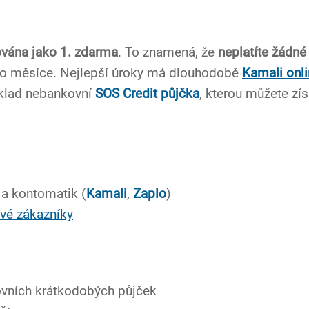
ována jako 1. zdarma
. To znamená, že
neplatíte žádné
noho měsíce. Nejlepší úroky má dlouhodobě
Kamali onli
íklad nebankovní
SOS Credit půjčka
, kterou můžete zís
 a kontomatik (
Kamali
,
Zaplo
)
vé zákazníky
ovních krátkodobých půjček